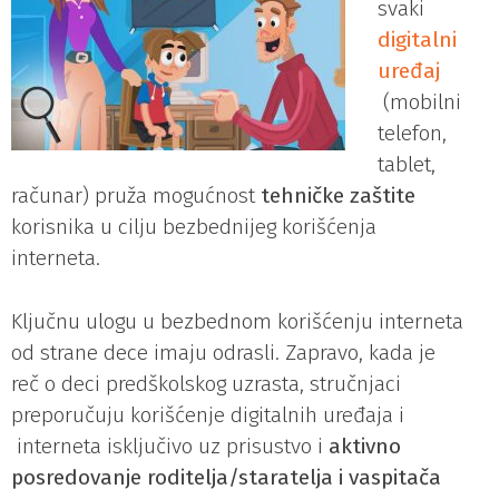
svaki
digitalni
uređaj
(mobilni
telefon,
tablet,
računar) pruža mogućnost
tehničke zaštite
korisnika u cilju bezbednijeg korišćenja
interneta.
Ključnu ulogu u bezbednom korišćenju interneta
od strane dece imaju odrasli. Zapravo, kada je
reč o deci predškolskog uzrasta, stručnjaci
preporučuju korišćenje digitalnih uređaja i
interneta isključivo uz prisustvo i
aktivno
posredovanje roditelja/staratelja i vaspitača