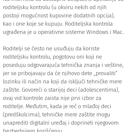
roditeljsku kontrolu (u okviru nekih od njih
postoji mogućnost kupovine dodatnih opcija),
kao i one koje se kupuju. Roditeljska kontrola
ugrađena je u operativne sisteme Windows i Mac.
Roditelji se često ne usuđuju da koriste
roditeljsku kontrolu, pogotovu oni koji ne
poseduju odgovarajuća tehnička znanja i veštine,
jer se pribojavaju da će njihovo dete „provaliti”
lozinku ili način na koji da isključi tehničke mere
zaštite. Govoreći o starijoj deci (adolescentima),
ovaj vid kontrole zaista nije prvi izbor za
roditelje. Međutim, kada je reč o mlađoj deci
(predškolcima), tehničke mere zaštite mogu
unaprediti digitalni uređaj i doprineti njegovom
bezbednijem korišćenju.