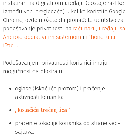
instaliran na digitalnom uređaju (postoje razlike
između veb-pregledača). Ukoliko koristite Google
Chrome, ovde možete da pronađete uputstvo za
podešavanje privatnosti na
računaru
,
uređaju sa
Android operativnim sistemom
i
iPhone-u ili
iPad-u
.
Podešavanjem privatnosti korisnici imaju
mogućnost da blokiraju:
oglase (iskačuće prozore) i praćenje
aktivnosti korisnika
„kolačiće trećeg lica”
praćenje lokacije korisnika od strane veb-
sajtova.