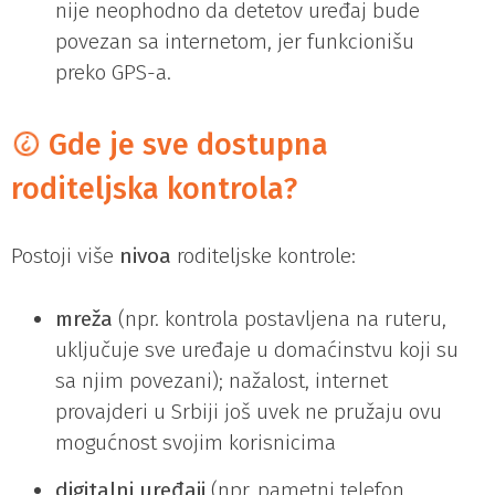
nije neophodno da detetov uređaj bude
povezan sa internetom, jer funkcionišu
preko GPS-a.
Gde je sve dostupna
roditeljska kontrola?
Postoji više
nivoa
roditeljske kontrole:
mreža
(npr. kontrola postavljena na ruteru,
uključuje sve uređaje u domaćinstvu koji su
sa njim povezani); nažalost, internet
provajderi u Srbiji još uvek ne pružaju ovu
mogućnost svojim korisnicima
digitalni
uređaji
(npr. pametni telefon,