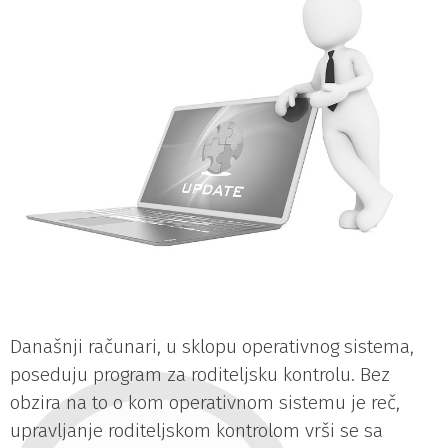
Današnji računari, u sklopu operativnog sistema,
poseduju program za roditeljsku kontrolu. Bez
obzira na to o kom operativnom sistemu je reč,
upravljanje roditeljskom kontrolom vrši se sa