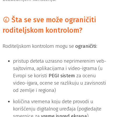
Šta se sve može ograničiti
roditeljskom kontrolom?
Roditeljskom kontrolom mogu se
ograničiti
:
pristup deteta uzrasno neprimerenim veb-
sajtovima, aplikacijama i video-igrama (u
Evropi se koristi
PEGI sistem
za ocenu
video-igara, ocene se razlikuju u zavisnosti
od zemlje i regiona)
količina vremena koju dete provodi u
korišćenju digitalnog uređaja (pogledajte
smernice za
vreme ispred ekrana
)