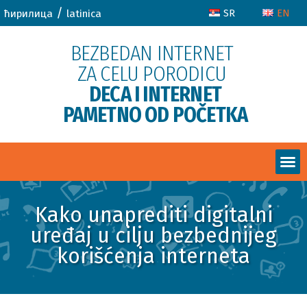
/
SR
EN
ћирилица
latinica
BEZBEDAN INTERNET
ZA CELU PORODICU
DECA I INTERNET
PAMETNO OD POČETKA
Kako unaprediti digitalni
uređaj u cilju bezbednijeg
korišćenja interneta