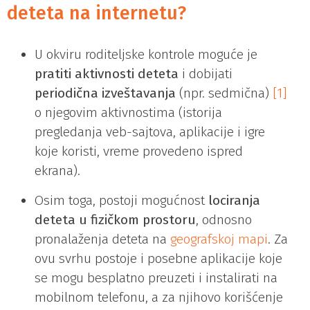
deteta na internetu?
U okviru roditeljske kontrole moguće je
pratiti aktivnosti deteta
i dobijati
periodična izveštavanja
(npr. sedmična)
[1]
o njegovim aktivnostima (istorija
pregledanja veb-sajtova, aplikacije i igre
koje koristi, vreme provedeno ispred
ekrana).
Osim toga, postoji mogućnost
lociranja
deteta u fizičkom prostoru
, odnosno
pronalaženja deteta na
geografskoj mapi
. Za
ovu svrhu postoje i posebne aplikacije koje
se mogu besplatno preuzeti i instalirati na
mobilnom telefonu, a za njihovo korišćenje