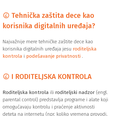
Tehnička zaštita dece kao
korisnika digitalnih uređaja?
Najvažnije mere tehničke zaštite dece kao
korisnika digitalnih uređaja jesu
roditeljska
kontrola
i
podešavanj
e
privatnosti
.
I RODITELJSKA KONTROLA
Roditeljska kontrola
ili
roditeljski nadzor
(engl.
parental control) predstavlja programe i alate koji
omogućavaju kontrolu i praćenje aktivnosti
deteta na internetu (npr. koliko vremena provodi,