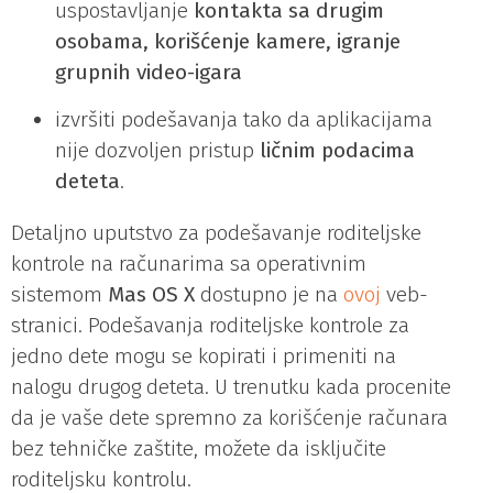
uspostavljanje
kontakta sa drugim
osobama, korišćenje kamere, igranje
grupnih video-igara
izvršiti podešavanja tako da aplikacijama
nije dozvoljen pristup
ličnim podacima
deteta
.
Detaljno uputstvo za podešavanje roditeljske
kontrole na računarima sa operativnim
sistemom
Mas
O
S
X
dostupno je na
ovoj
veb-
stranici. Podešavanja roditeljske kontrole za
jedno dete mogu se kopirati i primeniti na
nalogu drugog deteta. U trenutku kada procenite
da je vaše dete spremno za korišćenje računara
bez tehničke zaštite, možete da isključite
roditeljsku kontrolu.