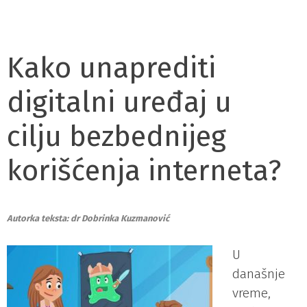
Kako unaprediti
digitalni uređaj u
cilju bezbednijeg
korišćenja interneta?
Autorka teksta: dr Dobrinka Kuzmanović
U
današnje
vreme,