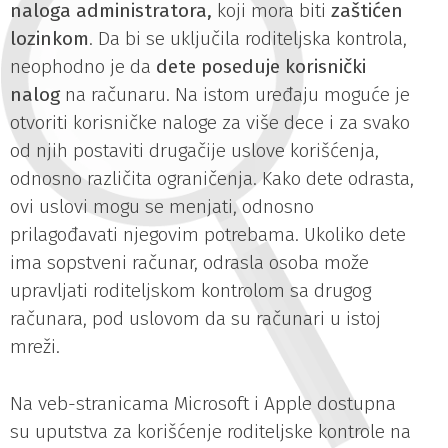
naloga
administratora,
koji mora biti
zaštićen
lozinkom
. Da bi se uključila roditeljska kontrola,
neophodno je da
dete poseduje korisnički
nalog
na računaru. Na istom uređaju moguće je
otvoriti korisničke naloge za više dece i za svako
od njih postaviti drugačije uslove korišćenja,
odnosno različita ograničenja. Kako dete odrasta,
ovi uslovi mogu se menjati, odnosno
prilagođavati njegovim potrebama. Ukoliko dete
ima sopstveni računar, odrasla osoba može
upravljati roditeljskom kontrolom sa drugog
računara, pod uslovom da su računari u istoj
mreži.
Na veb-stranicama Microsoft i Apple dostupna
su uputstva za korišćenje roditeljske kontrole na