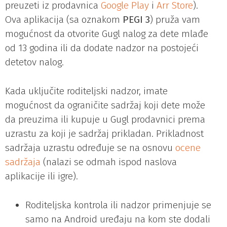
preuzeti iz prodavnica
Google Play
i
Arr Store
).
Ova aplikacija (sa oznakom
PEGI 3
) pruža vam
mogućnost da otvorite Gugl nalog za dete mlađe
od 13 godina ili da dodate nadzor na postojeći
detetov nalog.
Kada uključite roditeljski nadzor, imate
mogućnost da ograničite sadržaj koji dete može
da preuzima ili kupuje u Gugl prodavnici prema
uzrastu za koji je sadržaj prikladan. Prikladnost
sadržaja uzrastu određuje se na osnovu
ocene
sadržaja
(nalazi se odmah ispod naslova
aplikacije ili igre).
Roditeljska kontrola ili nadzor primenjuje se
samo na Android uređaju na kom ste dodali