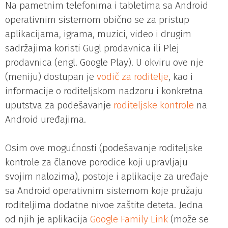
Na pametnim telefonima i tabletima sa Android
operativnim sistemom obično se za pristup
aplikacijama, igrama, muzici, video i drugim
sadržajima koristi Gugl prodavnica ili Plej
prodavnica (engl. Google Play). U okviru ove nje
(meniju) dostupan je
vodič za roditelje
, kao i
informacije o roditeljskom nadzoru i konkretna
uputstva za podešavanje
roditeljske kontrole
na
Android uređajima.
Osim ove mogućnosti (podešavanje roditeljske
kontrole za članove porodice koji upravljaju
svojim nalozima), postoje i aplikacije za uređaje
sa Android operativnim sistemom koje pružaju
roditeljima dodatne nivoe zaštite deteta. Jedna
od njih je aplikacija
Google Family Link
(može se