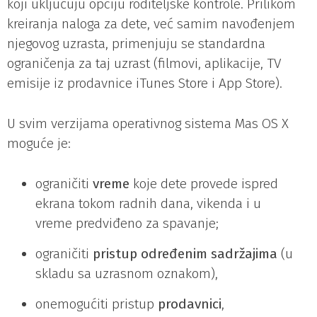
koji uključuju opciju roditeljske kontrole. Prilikom
kreiranja naloga za dete, već samim navođenjem
njegovog uzrasta, primenjuju se standardna
ograničenja za taj uzrast (filmovi, aplikacije, TV
emisije iz prodavnice iTunes Store i App Store).
U svim verzijama operativnog sistema Mas OS X
moguće je:
ograničiti
vreme
koje dete provede ispred
ekrana tokom radnih dana, vikenda i u
vreme predviđeno za spavanje;
ograničiti
pristup određenim sadržajima
(u
skladu sa uzrasnom oznakom),
onemogućiti pristup
prodavnici
,