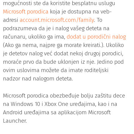
mogućnosti ste da koristite besplatnu uslugu
Microsoft porodica
koja je dostupna na veb-
adresi
account.microsoft.com/family
. To
podrazumeva da je i nalog vašeg deteta na
računaru, ukoliko ga ima,
dodat u porodični nalog
(Ako ga nema, najpre ga morate kreirati.). Ukoliko
je detetov nalog već dodat nekoj drugoj porodici,
moraće prvo da bude uklonjen iz nje. Jedino pod
ovim uslovima možete da imate roditeljski
nadzor nad nalogom deteta.
Microsoft porodica obezbeđuje bolju zaštitu dece
na Windows 10 i Xbox One uređajima, kao i na
Android uređajima sa aplikacijom Microsoft
Launcher.