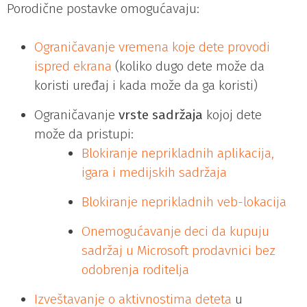
Porodične postavke omogućavaju:
Ograničavanje vremena koje dete provodi
ispred ekrana
(koliko dugo dete može da
koristi uređaj i kada može da ga koristi)
Ograničavanje
vrste sadržaja
kojoj dete
može da pristupi:
Blokiranje neprikladnih aplikacija,
igara i medijskih sadržaja
Blokiranje neprikladnih veb-lokacija
Onemogućavanje deci da kupuju
sadržaj u Microsoft prodavnici bez
odobrenja roditelja
Izveštavanje o aktivnostima deteta
u