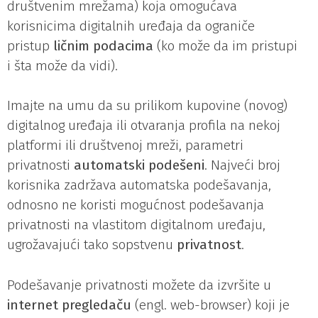
društvenim mrežama) koja omogućava
korisnicima digitalnih uređaja da ograniče
pristup
ličnim podacima
(ko može da im pristupi
i šta može da vidi).
Imajte na umu da su prilikom kupovine (novog)
digitalnog uređaja ili otvaranja profila na nekoj
platformi ili društvenoj mreži, parametri
privatnosti
automatski podešeni
. Najveći broj
korisnika zadržava automatska podešavanja,
odnosno ne koristi mogućnost podešavanja
privatnosti na vlastitom digitalnom uređaju,
ugrožavajući tako sopstvenu
privatnost
.
Podešavanje privatnosti možete da izvršite u
internet pregledaču
(engl. web-browser) koji je