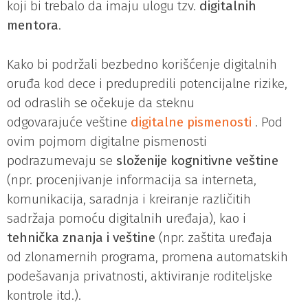
koji bi trebalo da imaju ulogu tzv.
digitalnih
mentora
.
Kako bi podržali bezbedno korišćenje digitalnih
oruđa kod dece i predupredili potencijalne rizike,
od odraslih se očekuje da steknu
odgovarajuće veštine
digitalne pismenosti
. Pod
ovim pojmom digitalne pismenosti
podrazumevaju se
složenije kognitivne veštine
(npr. procenjivanje informacija sa interneta,
komunikacija, saradnja i kreiranje različitih
sadržaja pomoću digitalnih uređaja), kao i
tehnička znanja i veštine
(npr. zaštita uređaja
od zlonamernih programa, promena automatskih
podešavanja privatnosti, aktiviranje roditeljske
kontrole itd.).