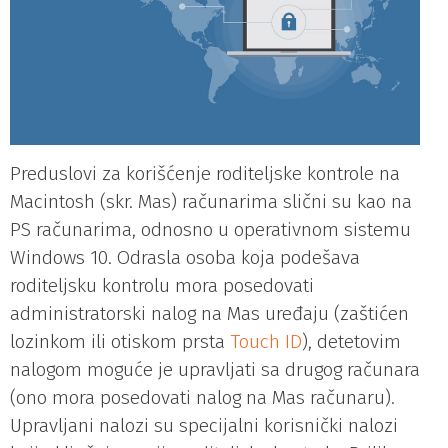
Preduslovi za korišćenje roditeljske kontrole na
Macintosh (skr. Mas) računarima slični su kao na
PS računarima, odnosno u operativnom sistemu
Windows 10. Odrasla osoba koja podešava
roditeljsku kontrolu mora posedovati
administratorski nalog na Mas uređaju (zaštićen
lozinkom ili otiskom prsta
Touch ID
), detetovim
nalogom moguće je upravljati sa drugog računara
(ono mora posedovati nalog na Mas računaru).
Upravljani nalozi su specijalni korisnički nalozi