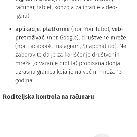
računar, tablet, konzola za igranje video-
igara)
aplikacije
,
platforme
(npr. You Tube),
veb-
pretraživači
(npr. Google),
društvene mreže
(npr. Facebook, Instagram, Snapchat itd). Ne
zaboravite da je za korišćenje društvenih
mreža (otvaranje profila) propisana donja
uzrasna granica koja je na većini mreža 13
godina.
Roditeljska kontrola na
računaru