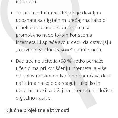
internetu.
Trećina ispitanih roditelja nije dovoljno
upoznata sa digitalnim uređajima kako bi
umeli da blokiraju sadržaje koji se
promotivno nude tokom korišćenja
interneta ili spreče svoju decu da ostavljaju
„aktivne digitalne tragove“ na internetu.
Dve trećine učitelja (68 %) retko pomaže
učenicima pri korišćenju interneta, a više
od polovine skoro nikada ne podučava decu
načinima na koje da reaguju ukoliko ih
uznemiri neki sadržaj na internetu ili dožive
digitalno nasilje.
Ključne projektne aktivnosti