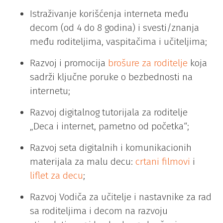
Istraživanje korišćenja interneta među
decom (od 4 do 8 godina) i svesti/znanja
među roditeljima, vaspitačima i učiteljima;
Razvoj i promocija
brošure za roditelje
koja
sadrži ključne poruke o bezbednosti na
internetu;
Razvoj digitalnog tutorijala za roditelje
„Deca i internet, pametno od početka“;
Razvoj seta digitalnih i komunikacionih
materijala za malu decu:
crtani filmovi
i
liflet za decu
;
Razvoj Vodiča za učitelje i nastavnike za rad
sa roditeljima i decom na razvoju