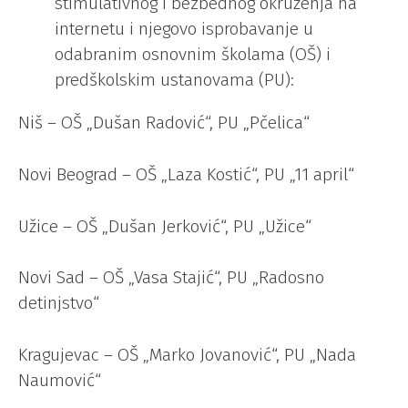
stimulativnog i bezbednog okruženja na
internetu i njegovo isprobavanje u
odabranim osnovnim školama (OŠ) i
predškolskim ustanovama (PU):
Niš – OŠ „Dušan Radović“, PU „Pčelica“
Novi Beograd – OŠ „Laza Kostić“, PU „11 april“
Užice – OŠ „Dušan Jerković“, PU „Užice“
Novi Sad – OŠ „Vasa Stajić“, PU „Radosno
detinjstvo“
Kragujevac – OŠ „Marko Jovanović“, PU „Nada
Naumović“