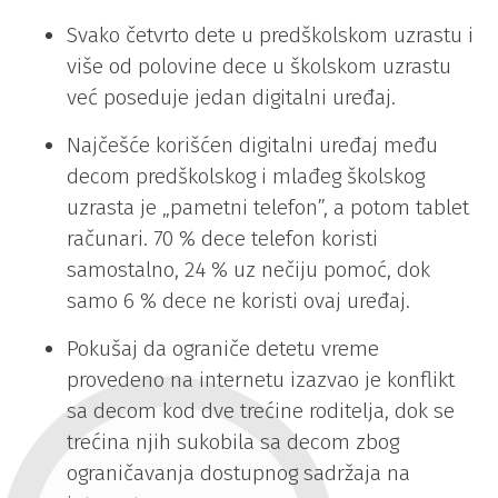
Svako četvrto dete u predškolskom uzrastu i
više od polovine dece u školskom uzrastu
već poseduje jedan digitalni uređaj.
Najčešće korišćen digitalni uređaj među
decom predškolskog i mlađeg školskog
uzrasta je „pametni telefon”, a potom tablet
računari. 70 % dece telefon koristi
samostalno, 24 % uz nečiju pomoć, dok
samo 6 % dece ne koristi ovaj uređaj.
Pokušaj da ograniče detetu vreme
provedeno na internetu izazvao je konflikt
sa decom kod dve trećine roditelja, dok se
trećina njih sukobila sa decom zbog
ograničavanja dostupnog sadržaja na