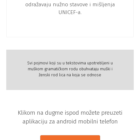
odražavaju nužno stavove i mišljenja
UNICEF-a.
Svi pojmovi koji su u tekstovima upotrebljeni u
muškom gramatičkom rodu obuhvataju muški i
ženski rod lica na koja se odnose
Klikom na dugme ispod možete preuzeti
aplikaciju za android mobilni telefon