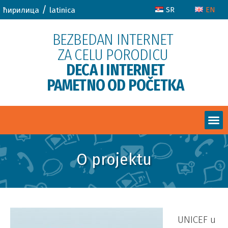
/
SR
EN
ћирилица
latinica
BEZBEDAN INTERNET
ZA CELU PORODICU
DECA I INTERNET
PAMETNO OD POČETKA
O projektu
UNICEF u