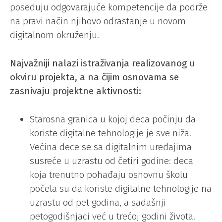
poseduju odgovarajuće kompetencije da podrže
na pravi način njihovo odrastanje u novom
digitalnom okruženju.
Najvažniji nalazi istraživanja realizovanog u
okviru projekta, a na čijim osnovama se
zasnivaju projektne aktivnosti:
Starosna granica u kojoj deca počinju da
koriste digitalne tehnologije je sve niža.
Većina dece se sa digitalnim uređajima
susreće u uzrastu od četiri godine: deca
koja trenutno pohađaju osnovnu školu
počela su da koriste digitalne tehnologije na
uzrastu od pet godina, a sadašnji
petogodišnjaci već u trećoj godini života.