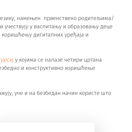
м језику, намењен првенствено родитељима/
и учествују у васпитању и образовању деце
м коришћењу дигиталних уређаја и
сурси
,
у којима се налазе четири цртана
 безбедно и конструктивно коришћење
ују, уче и на безбедан начин користе што