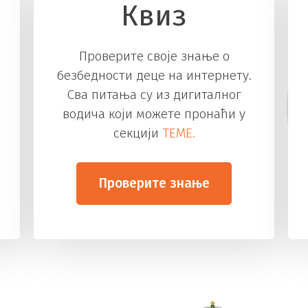
Квиз
Проверите своје знање о
безбедности деце на интернету.
Сва питања су из дигиталног
водича који можете пронаћи у
секцији
TEME.
Проверите знање