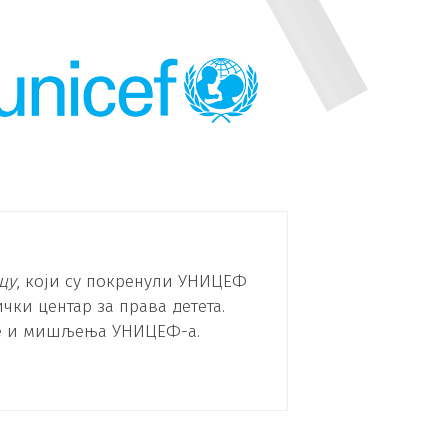
цу
, који су покренули УНИЦЕФ
чки центар за права детета.
ве и мишљења УНИЦЕФ-а.