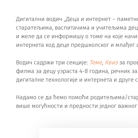
Дигитални водич „Деца и интернет – паметн
старатељима, васпитачима и учитељима деце 
и желе да се информишу о томе на које нач
интернета код деце предшколског и млађег 
Водич садржи три секције:
Теме
,
Квиз
за про
филма за децу узраста 4-8 година, речник з
дигиталне технологије и интернета и друге с
Надамо се да ћемо помоћи родитељима/стара
више могућности и предности једног важног 