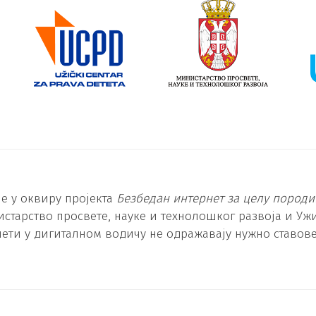
је у оквиру пројекта
Безбедан интернет за целу породи
старство просвете, науке и технолошког развоја и Ужи
ети у дигиталном водичу не одражавају нужно ставо