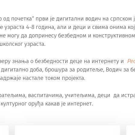
о од почетка“ први је дигитални водич на српско
узраста 4-8 година, али и деци и свима онима кој
ине могу да допринесу безбедном и конструктивно
школског узраста.
веру знања о безбедности деце на интернету и
Ре
а дигитално доба, брошура за родитеље, Водич за
адржаје настале током пројекта.
тељима, васпитачима, учитељима, деци да истраж
културног оруђа какав је интернет.