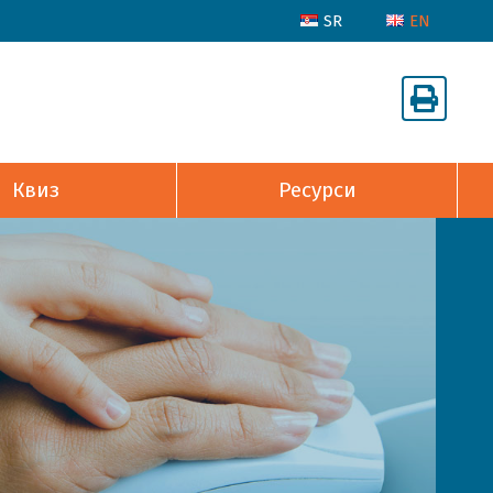
SR
EN
Квиз
Ресурси