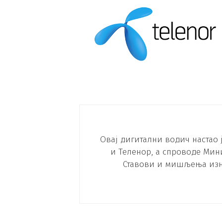
Овај дигитални водич настао 
и Теленор, а спроводе Мини
Ставови и мишљења изн