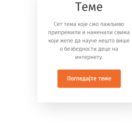
Tеме
Сет тема које смо пажљиво
припремили и наменили свима
који желе да науче нешто више
о безбедности деце на
интернету.
Погледајте теме