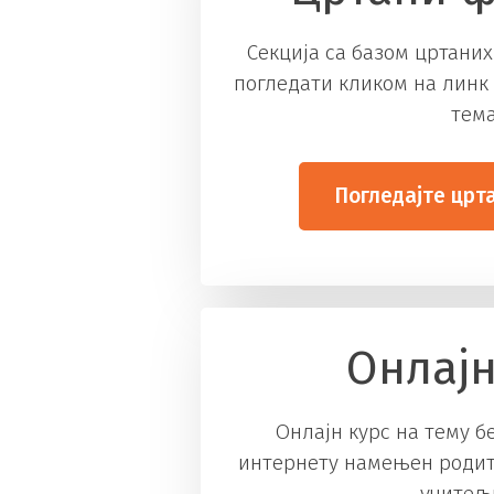
Секција са базом цртани
погледати кликом на линк
тема
Погледајте црт
Онлајн
Онлајн курс на тему б
интернету намењен родит
учитељ