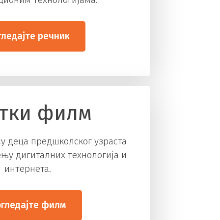
гледајте речник
тки филм
су деца предшколског узраста
њу дигиталних технологија и
интернета.
гледајте филм