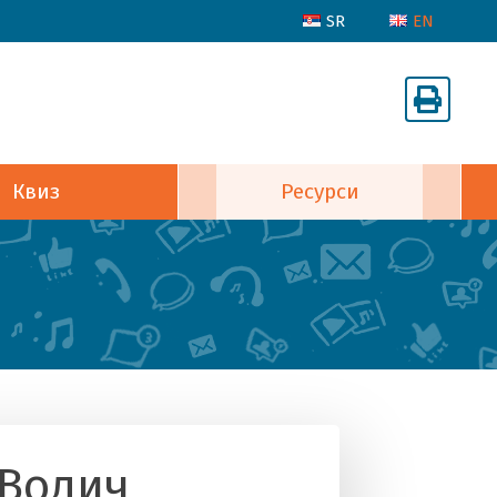
SR
EN
Квиз
Ресурси
Водич