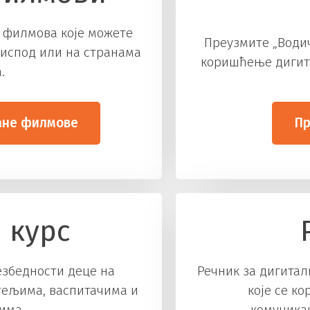
х филмова које можете
Преузмите „Водич
 испод или на странама
коришћење дигита
.
ане филмове
Пр
 курс
езбедности деце на
Речник за дигитал
ељима, васпитачима и
које се к
има.
комуника