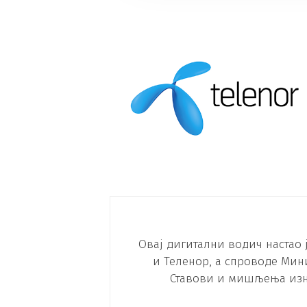
Овај дигитални водич настао 
и Теленор, а спроводе Мини
Ставови и мишљења изн