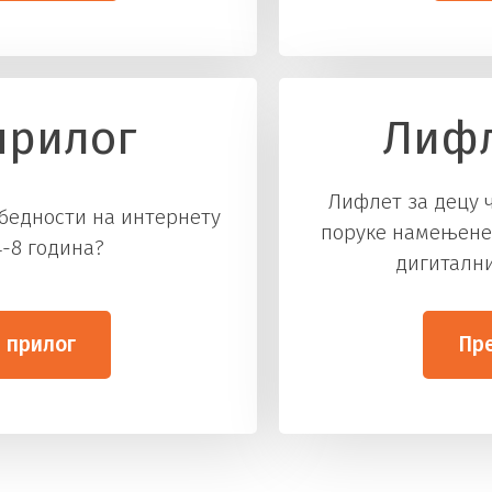
прилог
Лифл
Лифлет за децу 
бедности на интернету
поруке намењене
4-8 година?
дигитални
 прилог
Пр