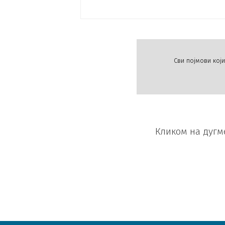
Сви појмови кој
Кликом на дугм