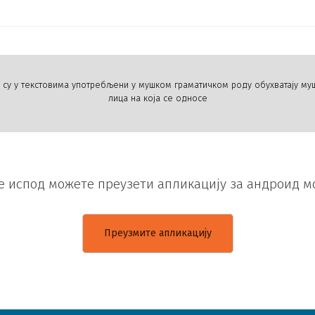
и су у текстовима употребљени у мушком граматичком роду обухватају му
лица на која се односе
е испод можете преузети апликацију за андроид 
Преузмите апликацију