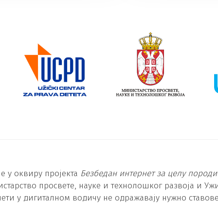
је у оквиру пројекта
Безбедан интернет за целу породи
старство просвете, науке и технолошког развоја и Ужи
ети у дигиталном водичу не одражавају нужно ставо