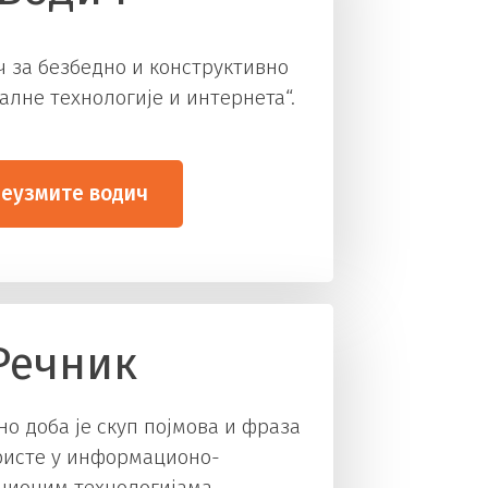
 за безбедно и конструктивно
лне технологије и интернета“.
еузмите водич
Речник
но доба је скуп појмова и фраза
ористе у информационо-
ционим технологијама.