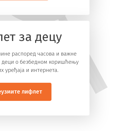
ет за децу
чине распоред часова и важне
 деци о безбедном коришћењу
х уређаја и интернета.
еузмите лифлет