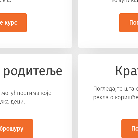
е курс
По
 родитеље
Кра
Погледајте шта 
 могућностима које
рекла о коришће
ужа деци.
 брошуру
По