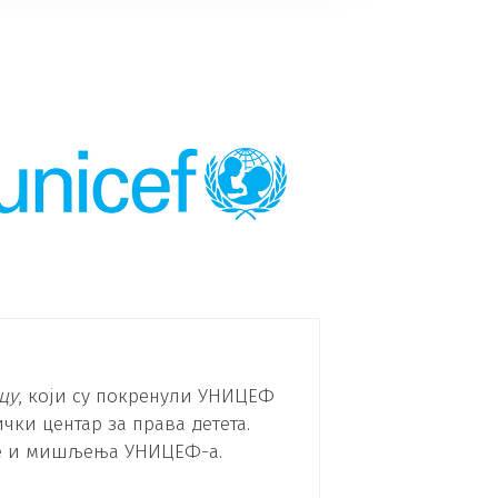
цу
, који су покренули УНИЦЕФ
чки центар за права детета.
ве и мишљења УНИЦЕФ-а.